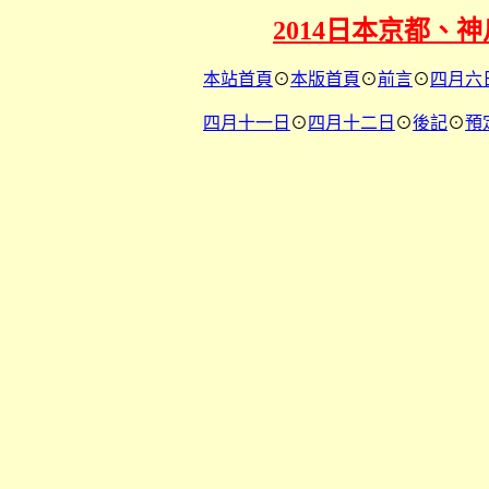
2014日本京都、
本站首頁
⊙
本版首頁
⊙
前言
⊙
四月六
四月十一日
⊙
四月十二日
⊙
後記
⊙
預