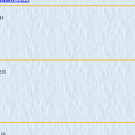
=-1&next=23225
41
235
116