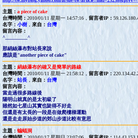
http://tw.myblog.yahoo.com/arsue-tw/article?mid=23238&prev
主題：
a piece of cake
台灣時間：
2010/01/11 星期一 14:57:16，
留言者IP：
59.126.180.
名字：
小樹
，
來自：
台灣
留言內容：
^_________^
那絹絲瀑布對站長來說
應該是"another piece of cake"
主題：
絹絲瀑布的確又是簡單的路線
台灣時間：
2010/01/11 星期一 21:58:12，
留言者IP：
220.134.42.
名字：
站長
，
來自：
台灣
留言內容：
當走過很多路線後
陽明山就真的是太初級了
雖然如七星山其實也陡得不好走
但還是有太長的一段是在做爬樓梯運動
還是走走原始步道的郊山步道比較有意思
主題：
蝙蝠洞
台灣時間：
2010/01/17 星期日 23:07:06，
留言者IP：
114.43.153.