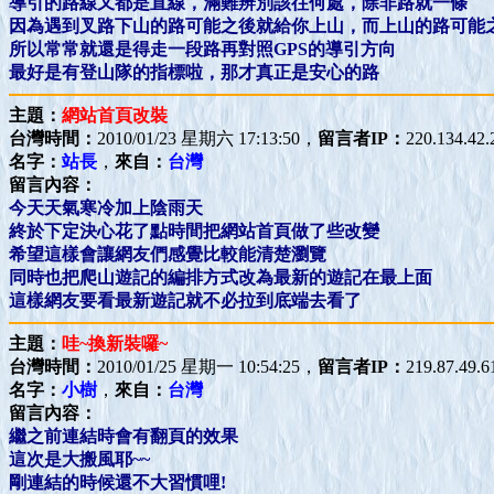
導引的路線又都是直線，滿難辨別該往何處，除非路就一條
因為遇到叉路下山的路可能之後就給你上山，而上山的路可能
所以常常就還是得走一段路再對照GPS的導引方向
最好是有登山隊的指標啦，那才真正是安心的路
主題：
網站首頁改裝
台灣時間：
2010/01/23 星期六 17:13:50，
留言者IP：
220.134.42.
名字：
站長
，
來自：
台灣
留言內容：
今天天氣寒冷加上陰雨天
終於下定決心花了點時間把網站首頁做了些改變
希望這樣會讓網友們感覺比較能清楚瀏覽
同時也把爬山遊記的編排方式改為最新的遊記在最上面
這樣網友要看最新遊記就不必拉到底端去看了
主題：
哇~換新裝囉~
台灣時間：
2010/01/25 星期一 10:54:25，
留言者IP：
219.87.49.6
名字：
小樹
，
來自：
台灣
留言內容：
繼之前連結時會有翻頁的效果
這次是大搬風耶~~
剛連結的時候還不大習慣哩!