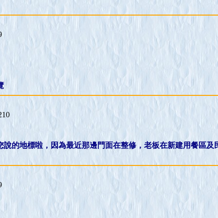
9
覽
210
是您說的地標啦，因為最近那邊門面在整修，老板在新建用餐區及
9