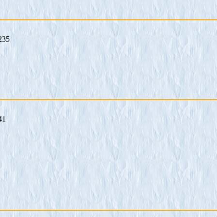
235
41