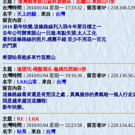
主題：
復興鄉東眼山森林遊樂區：志繼山-東眼山O形
台灣時間：
2010/01/04 星期一 17:33:32，
留言者IP：
218.168.129
名字：
天上的貓
，
來自：
台灣
留言內容：
2010 新年快樂,這條路線列入我今年要目標之一
去年公司辦東眼山一日遊,有點失望,太人工化
看到這條路線的照片,感覺不錯 至少不用花一百元
的門票
希望站長能多來竹苗爬山
主題：
遠望坑-桶盤堀尖-龜媽坑西稜O形
台灣時間：
2010/01/04 星期一 19:16:36，
留言者IP：
220.136.50.
名字：
LKK山客
，
來自：
台灣
留言內容：
這條路線看來還是有荒涼之處，真佩服你的勇氣敢一個人行走
我是越來越沒這膽啦!
新年快樂。
主題：
RE：LKK
台灣時間：
2010/01/04 星期一 22:23:58，
留言者IP：
220.134.42.
名字：
站長
，
來自：
台灣