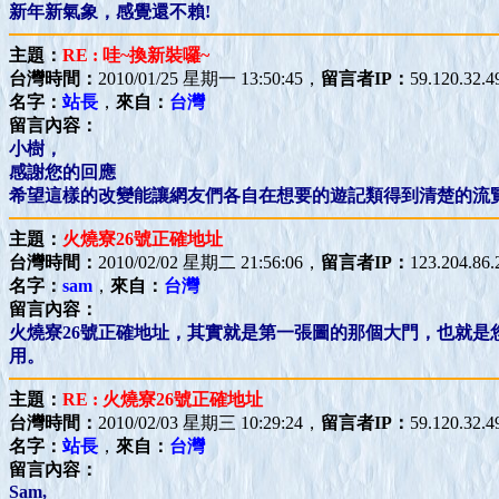
新年新氣象，感覺還不賴!
主題：
RE : 哇~換新裝囉~
台灣時間：
2010/01/25 星期一 13:50:45，
留言者IP：
59.120.32.4
名字：
站長
，
來自：
台灣
留言內容：
小樹，
感謝您的回應
希望這樣的改變能讓網友們各自在想要的遊記類得到清楚的流
主題：
火燒寮26號正確地址
台灣時間：
2010/02/02 星期二 21:56:06，
留言者IP：
123.204.86.
名字：
sam
，
來自：
台灣
留言內容：
火燒寮26號正確地址，其實就是第一張圖的那個大門，也就
用。
主題：
RE : 火燒寮26號正確地址
台灣時間：
2010/02/03 星期三 10:29:24，
留言者IP：
59.120.32.4
名字：
站長
，
來自：
台灣
留言內容：
Sam,