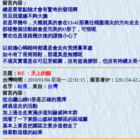
留言內容：
總是要冒點險才會有驚奇的發現啊
而且我還嫌不夠大膽
若是早幾年，大概就真的會在13:41那裏往桶盤堀尖的方向走去
那樣整個活動就會是完美的O形了，可惜呢
實在也是迷路幾次後的謹慎小心了
以前擔心螞蝗時都還是會走向荒煙蔓草處
如今有了長筒雨鞋，那還真是無懼呢
不過其實還是在可忍受範圍，沒有超過腰部，也沒有持續太長
主題：
RE ：天上的貓
台灣時間：
2010/01/04 星期一 22:31:15，
留言者IP：
220.134.42.
名字：
站長
，
來自：
台灣
留言內容：
從志繼山繞O形是正確的選擇
經過這次的活動
加上過去走東滿步道到赫威神木群
我看了一下東眼山森林遊樂區的區域圖
基本上算是把園區主要步道都走了
很喜歡這樣的結果