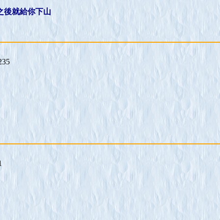
之後就給你下山
235
1