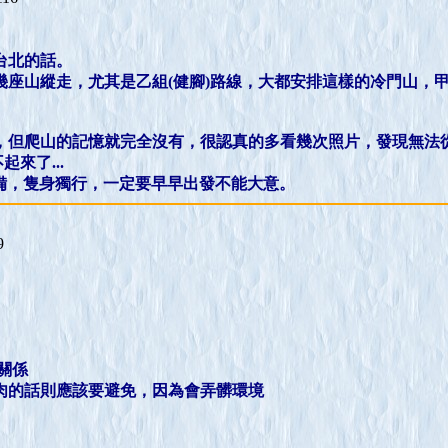
台北的話。
幾座山縱走，尤其是乙組(健腳)路線，大都安排這樣的冷門山，
，但爬山的記憶就完全沒有，很認真的多看幾次照片，發現無法
來了...
備，隻身獨行，一定要早早出發不能大意。
9
關係
肉的話則應該要避免，因為會弄髒環境