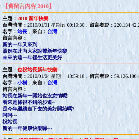
【舊留言內容 2010】
主題：
2010 新年快樂
台灣時間：
2010/01/01 星期五 00:19:30，
留言者IP：
220.134.42.
名字：
站長
，
來自：
台灣
留言內容：
新的一年又來到
照例在此向大家說聲新年快樂
未來的這一年裡生活更美好
主題：
也祝站長新年快樂!
台灣時間：
2010/01/04 星期一 13:59:18，
留言者IP：
59.126.180.
名字：
小樹
，
來自：
台灣
留言內容：
站長在新年一開始也沒怠惰呢!
看來是條很不錯的步道~
是今年繼續走下去的美好開始嗎?
呵呵~~
祝站長
新的一年健康快樂囉~~