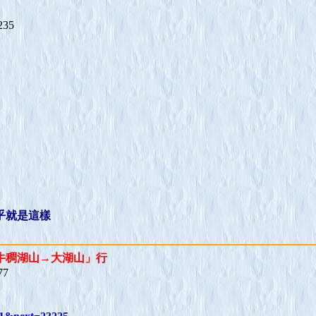
235
乎就是這樣
→牛稠湖山→大湖山」行
77