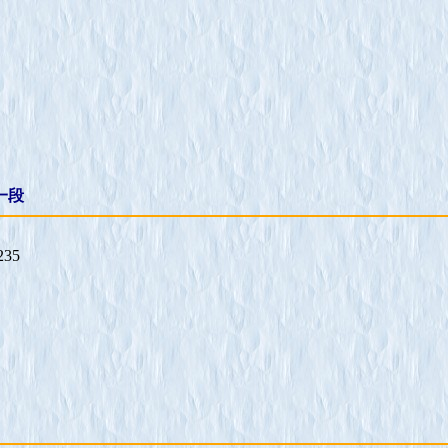
一段
235