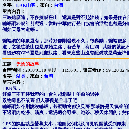
名字：
LKK山客
，
來自：
台灣
留言內容：
三峽這麼遠，不多撿幾座山，還真是對不起油錢，如果是住在
蝙蝠洞20幾年前爬過，當時中華健行登山協會的活動也都是好
例如天母古道等...
蝙蝠洞的印象還有，那時好像剛發現不久，很轟動，蝙蝠很多
進，之後往後山也是原始之路，有芒草，有山洞...其餘的就記不起
看徒步有GPS還是到處找路，看來這些山沒有配備或是萬全準
主題：
光陰的故事
台灣時間：
2010/01/18 星期一 11:16:01，
留言者IP：
59.120.32.4
名字：
站長
，
來自：
台灣
留言內容：
LKK兄，
好像三不五時我爬的山會勾起您幾十年前的過往
景物雖也不依舊 但人事倒是全非了吧
蝙蝠洞如今別說沒蝙蝠，甚麼動物都沒見著 那或許是天氣冷的
不過洞內乾淨、清爽，還滿適合野餐、泡茶、聊天休閒的；烤
GPS的缺點就是螢幕太小，地圖比例以及可見範圍就受到限制