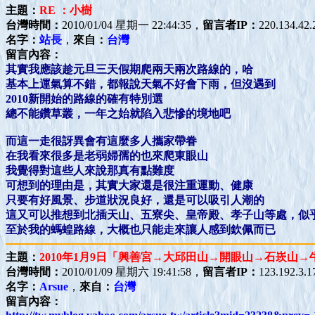
主題：
RE ：小樹
台灣時間：
2010/01/04 星期一 22:44:35，
留言者IP：
220.134.42.
名字：
站長
，
來自：
台灣
留言內容：
其實我應該趁元旦三天假期爬兩天兩次路線的，哈
基本上運氣算不錯，都報說天氣不好會下雨，但沒遇到
2010新開始的路線的確有特別選
總不能鑽草叢，一年之始就陷入悲慘的境地吧
而這一走很訝異會有這麼多人攜家帶眷
在我看來很多是老弱婦孺的也來爬東眼山
我覺得對這些人來說那真有點難度
可想到的理由是，其實大家還是很注重運動、健康
只要有好風景、步道狀況良好，還是可以吸引人潮的
這又可以推想到北插天山、五寮尖、皇帝殿、孝子山等處，似
至於我的螞蝗路線，大概也只能走來讓人感到欽佩而已
主題：
2010年1月9日「興善宮→大邱田山→開眼山→石崁山
台灣時間：
2010/01/09 星期六 19:41:58，
留言者IP：
123.192.3.1
名字：
Arsue
，
來自：
台灣
留言內容：