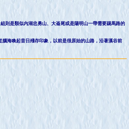
甲組則是類似內湖忠勇山、大崙尾或是陽明山一帶需要踢馬路的
從腦海喚起昔日殘存印象，以前是很原始的山路，沿著溪谷前