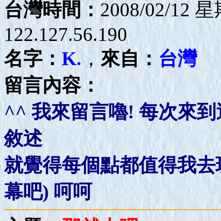
台灣時間：
2008/02/12 
122.127.56.190
名字：
K.
，
來自：
台灣
留言內容：
^^ 我來留言嚕! 每次
敘述
就覺得每個點都值得我去玩
幕吧) 呵呵