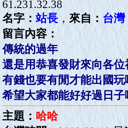
61.231.32.38
名字：
站長
，
來自：
台灣
留言內容：
傳統的過年
還是用恭喜發財來向各位
有錢也要有閒才能出國玩
希望大家都能好好過日子
主題：
哈哈