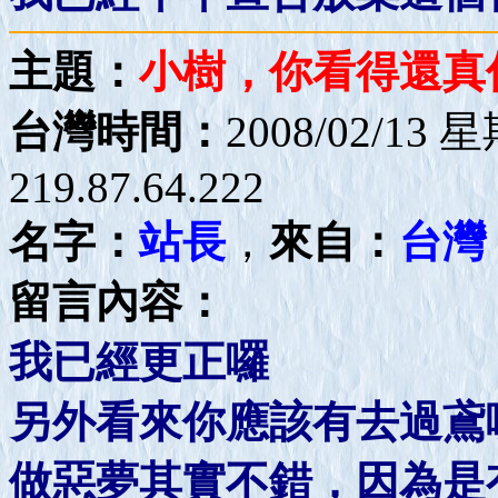
主題：
小樹，你看得還真
台灣時間：
2008/02/13 
219.87.64.222
名字：
站長
，
來自：
台灣
留言內容：
我已經更正囉
另外看來你應該有去過鳶
做惡夢其實不錯，因為是