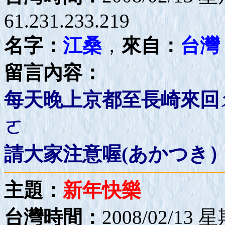
61.231.233.219
名字：
江桑
，
來自：
台灣
留言內容：
每天晚上京都至長崎來回
ㄛ
請大家注意喔(あかつき
主題：
新年快樂
台灣時間：
2008/02/13 