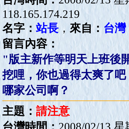
118.165.174.219
名字：
站長
，
來自：
台灣
留言內容：
"版主新作等明天上班後開
挖哩，你也過得太爽了吧
哪家公司啊？
主題：
請注意
台灣時間：
2008/02/13 