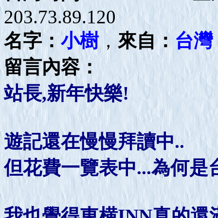
203.73.89.120
名字：
小樹
，
來自：
台灣
留言內容：
站長,新年快樂!
遊記還在慢慢拜讀中..
但花費一覽表中...為何是
我也覺得東横INN真的還