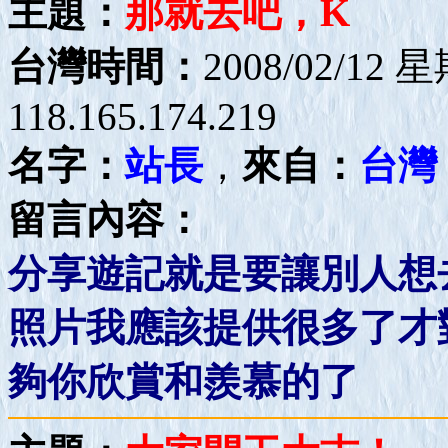
主題：
那就去吧，K
台灣時間：
2008/02/12 
118.165.174.219
名字：
站長
，
來自：
台灣
留言內容：
分享遊記就是要讓別人想
照片我應該提供很多了才
夠你欣賞和羨慕的了