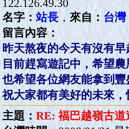
122.126.49.30
名字：
站長
，
來自：
台灣
留言內容：
昨天熬夜的今天有沒有早
目前趕寫遊記中，希望農
也希望各位網友能拿到豐
祝大家都有美好的未來，
主題：
RE: 福巴越嶺古