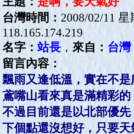
主題：
是啊，要天氣好
台灣時間：
2008/02/11 
118.165.174.219
名字：
站長
，
來自：
台灣
留言內容：
飄雨又逢低溫，實在不是
鳶嘴山看來真是滿精彩的
不過目前還是以北部優先
下個點還沒想好，只要天