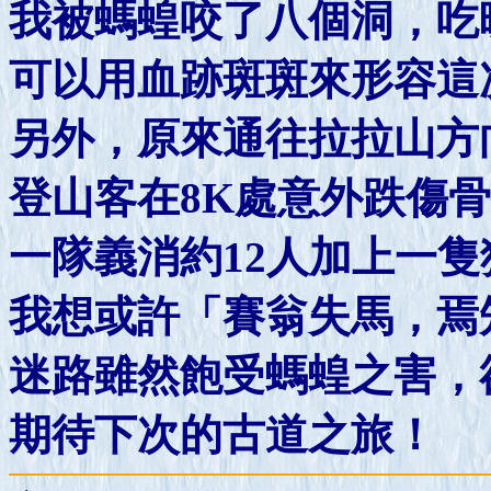
我被螞蝗咬了八個洞，吃
可以用血跡斑斑來形容這
另外，原來通往拉拉山方向
登山客在8K處意外跌傷
一隊義消約12人加上一
我想或許「賽翁失馬，焉
迷路雖然飽受螞蝗之害，
期待下次的古道之旅！