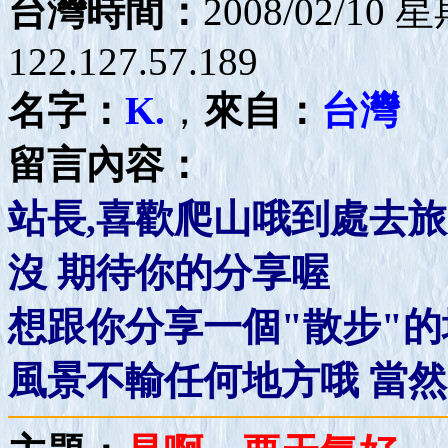
台灣時間：
2008/02/10 
122.127.57.189
名字：
K.
，
來自：
台灣
留言內容：
站長,喜歡爬山哦到處去
沒 期待你的分享喔
想跟你分享一個"散步"的
風景不輸任何地方哦 當然