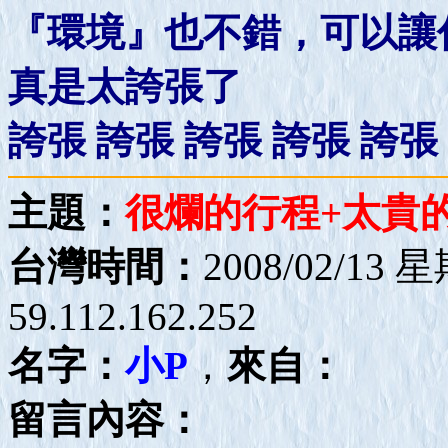
『環境』也不錯，可以讓
真是太誇張了
誇張 誇張 誇張 誇張 誇張 誇
主題：
很爛的行程+太貴
台灣時間：
2008/02/13 
59.112.162.252
名字：
小P
，
來自：
留言內容：