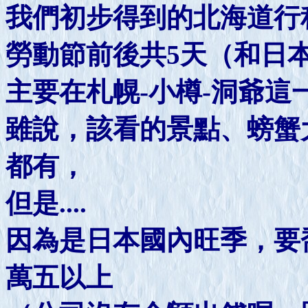
我們初步得到的北海道行
勞動節前後共5天（和日
主要在札幌-小樽-洞爺這
雖說，該看的景點、螃蟹
都有，
但是....
因為是日本國內旺季，要
萬五以上