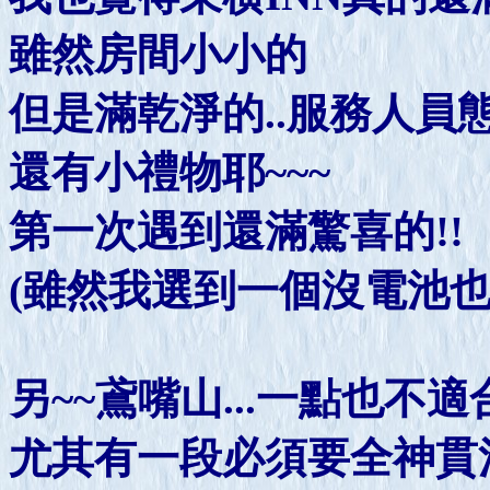
雖然房間小小的
但是滿乾淨的..服務人員
還有小禮物耶~~~
第一次遇到還滿驚喜的!!
(雖然我選到一個沒電池也沒
另~~鳶嘴山...一點也不適
尤其有一段必須要全神貫