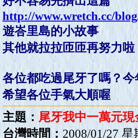
好不容易先擠出這篇
http://www.wretch.cc/blo
遊峇里島的小故事
其他就拉拉匝匝再努力啦
各位都吃過尾牙了嗎？今年
希望各位手氣大順喔
主題：
尾牙我中一萬元現
台灣時間：
2008/01/27 