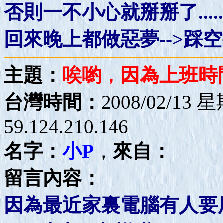
否則一不小心就掰掰了.....
回來晚上都做惡夢-->踩空
主題：
唉喲，因為上班時
台灣時間：
2008/02/13 
59.124.210.146
名字：
小P
，
來自：
留言內容：
因為最近家裏電腦有人要