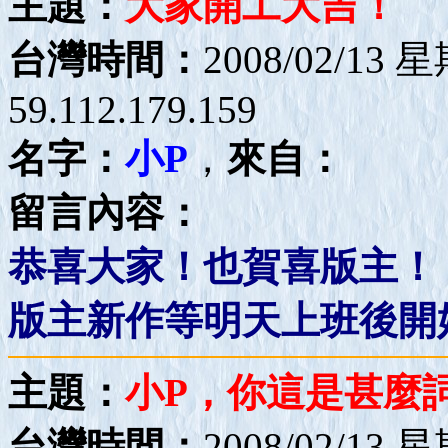
主題：
大家開工大吉！
台灣時間：
2008/02/13 
59.112.179.159
名字：
小P
，
來自：
留言內容：
恭喜大家！也賀喜版主！
版主新作等明天上班後開
主題：
小P，你這是甚麼
台灣時間：
2008/02/13 