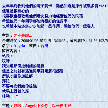
去年年終收到他們的電子賀卡，雖然知道是原件複製多份MAI
但還是很有心的
很喜歡也很敬佩他們母女努力地經營他們的民宿
希望他們一年四季都能有很好的住房率
也希望本站多多少少能起一些作用，帶給他們一些客人
主題：
才不是呢...
台灣時間：
2006/01/05 星期四 13:26:35，
留言者IP：
61.56.192.7
名字：
Angela
，
來自：
台灣
留言內容：
站長：
哎呀
我知道那個控制鈕的意義
但是之前就有遇過同事對電腦很感冒
所以才請你加註解
拜託
不要每次我給你提議
就馬上對號入座
哇勒=_="
主題：
好啦，Angela下次你可以坐自由席