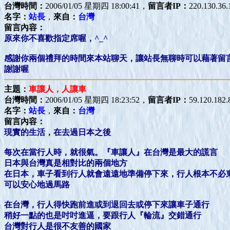
台灣時間：
2006/01/05 星期四 18:00:41，
留言者IP：
220.130.36.
名字：
站長
，
來自：
台灣
留言內容：
原來你不喜歡指定席喔，^_^
感謝你兩個禮拜的時間來本站聊天，讓站長無聊時可以藉著留
謝謝喔
主題：
車讓人，人讓車
台灣時間：
2006/01/05 星期四 18:23:52，
留言者IP：
59.120.182.
名字：
站長
，
來自：
台灣
留言內容：
現實的生活，在去過日本之後
每次在當行人時，就很氣。『車讓人』在台灣是最大的謊言
日本與台灣真是相對比的兩個地方
在日本，車子看到行人就會遠遠地準備停下來，行人根本不必
可以安心地過馬路
在台灣，行人得快跑前進或到退回去或停下來讓車子通行
稍好一點的也是吋吋進逼，要跟行人『輪流』交錯通行
台灣對行人是很不友善的國家