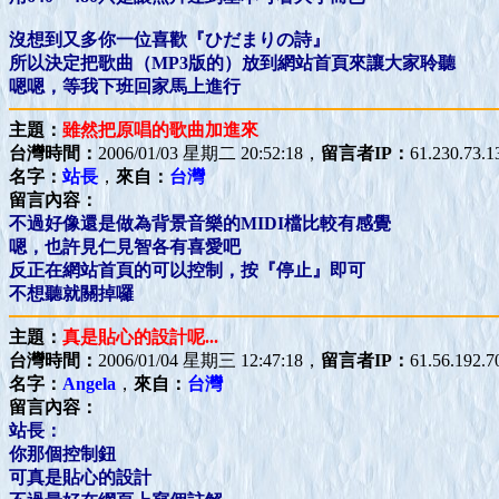
沒想到又多你一位喜歡『ひだまりの詩』
所以決定把歌曲（MP3版的）放到網站首頁來讓大家聆聽
嗯嗯，等我下班回家馬上進行
主題：
雖然把原唱的歌曲加進來
台灣時間：
2006/01/03 星期二 20:52:18，
留言者IP：
61.230.73.1
名字：
站長
，
來自：
台灣
留言內容：
不過好像還是做為背景音樂的MIDI檔比較有感覺
嗯，也許見仁見智各有喜愛吧
反正在網站首頁的可以控制，按『停止』即可
不想聽就關掉囉
主題：
真是貼心的設計呢...
台灣時間：
2006/01/04 星期三 12:47:18，
留言者IP：
61.56.192.7
名字：
Angela
，
來自：
台灣
留言內容：
站長：
你那個控制鈕
可真是貼心的設計