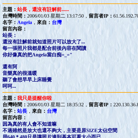
主題：
站長，還沒有註解前......
台灣時間：
2006/01/03 星期二 13:17:50，
留言者IP：
61.56.192.7
名字：
Angela
，
來自：
台灣
留言內容：
站長：
還沒有註解前就知道照片可以放大了...
每一張照片我都是配合前後內容在閱讀
你好像真的把Angela當白痴=_="
還有阿
音樂真的很溫暖
聽了會想早早上床睡覺
呵呵...
主題：
我只是提醒你啦
台灣時間：
2006/01/03 星期二 18:35:32，
留言者IP：
220.130.36.
名字：
站長
，
來自：
台灣
留言內容：
因為真的有人會不知道嘛
不過雖然是放大也還不夠大，主要是原SIZE太佔空間
用640＊480只是讓照片達到基本可看大小而已