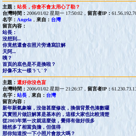
主題：
站長，你會不會太用心了勒？
台灣時間：
2006/01/02 星期一 17:50:02，
留言者IP：
61.56.192.7
名字：
Angela
，
來自：
台灣
留言內容：
站長：
沒想到...
你竟然還會在照片旁邊寫註解
天阿...
咦？
首頁的底色是不是換啦？
好像不太一樣ㄋㄟˋ？
主題：
還好你沒色盲
台灣時間：
2006/01/02 星期一 21:26:37，
留言者IP：
61.230.73.1
名字：
站長
，
來自：
台灣
留言內容：
新年新氣象嘛，沒做甚麼修改，換個背景色湊數囉
其實照片做註解算是基本的，這樣大家也比較清楚
從2003年第一次就這麼做，覺得有做好很多
雖然多了相當負擔，但值得
那你知道按一下小照片會放大嗎？