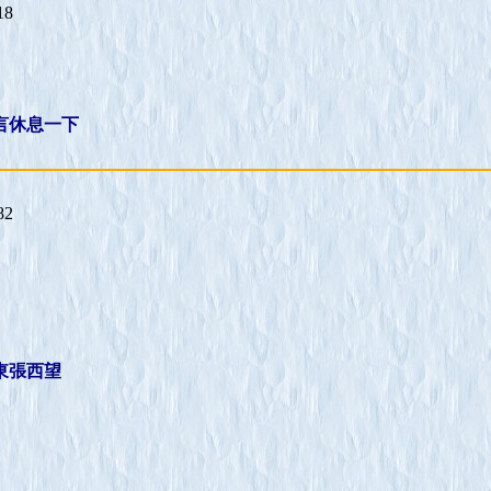
18
言休息一下
82
東張西望