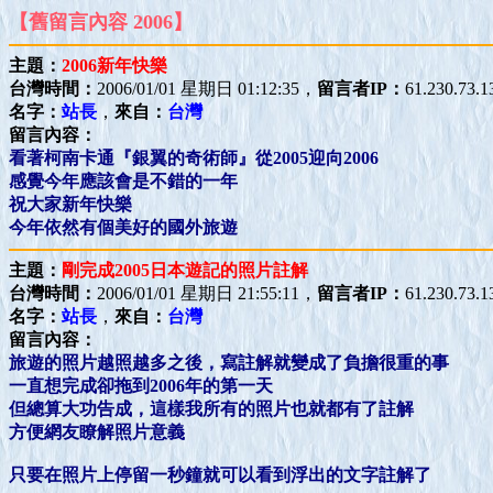
【舊留言內容 2006】
主題：
2006新年快樂
台灣時間：
2006/01/01 星期日 01:12:35，
留言者IP：
61.230.73.1
名字：
站長
，
來自：
台灣
留言內容：
看著柯南卡通『銀翼的奇術師』從2005迎向2006
感覺今年應該會是不錯的一年
祝大家新年快樂
今年依然有個美好的國外旅遊
主題：
剛完成2005日本遊記的照片註解
台灣時間：
2006/01/01 星期日 21:55:11，
留言者IP：
61.230.73.1
名字：
站長
，
來自：
台灣
留言內容：
旅遊的照片越照越多之後，寫註解就變成了負擔很重的事
一直想完成卻拖到2006年的第一天
但總算大功告成，這樣我所有的照片也就都有了註解
方便網友瞭解照片意義
只要在照片上停留一秒鐘就可以看到浮出的文字註解了