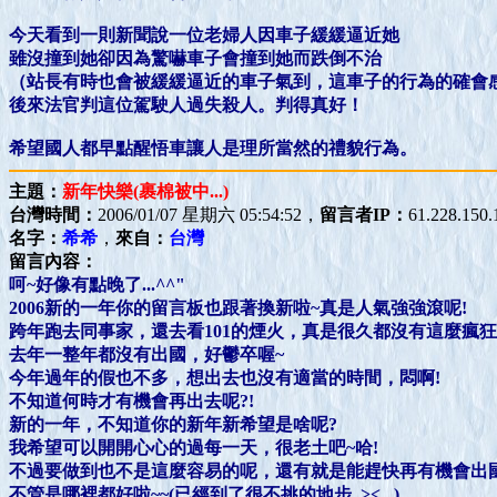
今天看到一則新聞說一位老婦人因車子緩緩逼近她
雖沒撞到她卻因為驚嚇車子會撞到她而跌倒不治
（站長有時也會被緩緩逼近的車子氣到，這車子的行為的確會
後來法官判這位駕駛人過失殺人。判得真好！
希望國人都早點醒悟車讓人是理所當然的禮貌行為。
主題：
新年快樂(裹棉被中...)
台灣時間：
2006/01/07 星期六 05:54:52，
留言者IP：
61.228.150.
名字：
希希
，
來自：
台灣
留言內容：
呵~好像有點晚了...^^"
2006新的一年你的留言板也跟著換新啦~真是人氣強強滾呢!
跨年跑去同事家，還去看101的煙火，真是很久都沒有這麼瘋狂
去年一整年都沒有出國，好鬱卒喔~
今年過年的假也不多，想出去也沒有適當的時間，悶啊!
不知道何時才有機會再出去呢?!
新的一年，不知道你的新年新希望是啥呢?
我希望可以開開心心的過每一天，很老土吧~哈!
不過要做到也不是這麼容易的呢，還有就是能趕快再有機會出
不管是哪裡都好啦~~(已經到了很不挑的地步..><...)