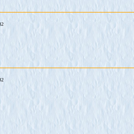
32
32