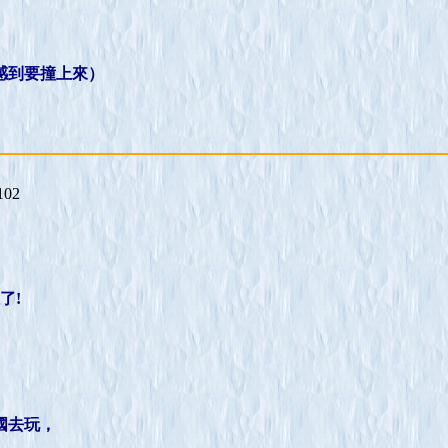
感到要撞上來）
102
了!
國去玩，