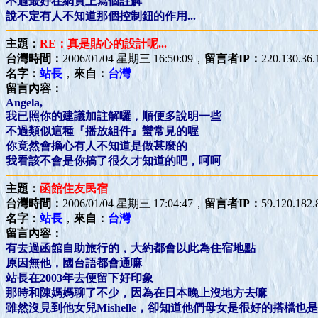
不過最好在網頁上寫個註解
說不定有人不知道那個控制鈕的作用...
主題：
RE：真是貼心的設計呢...
台灣時間：
2006/01/04 星期三 16:50:09，
留言者IP：
220.130.36.
名字：
站長
，
來自：
台灣
留言內容：
Angela,
我已照你的建議加註解囉，順便多說明一些
不過類似這種『播放組件』蠻常見的喔
你竟然會擔心有人不知道是做甚麼的
我看該不會是你搞了很久才知道的吧，呵呵
主題：
函館住友民宿
台灣時間：
2006/01/04 星期三 17:04:47，
留言者IP：
59.120.182.
名字：
站長
，
來自：
台灣
留言內容：
有去過函館自助旅行的，大約都會以此為住宿地點
原因無他，國台語都會通嘛
站長在2003年去便留下好印象
那時和陳媽媽聊了不少，因為在日本晚上沒地方去嘛
雖然沒見到他女兒Mishelle，卻知道他們母女是很好的搭檔也