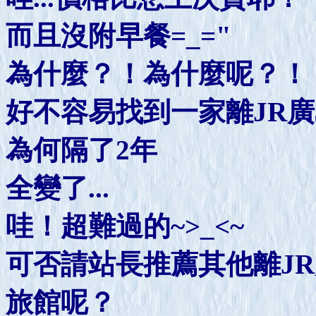
而且沒附早餐=_="
為什麼？！為什麼呢？！
好不容易找到一家離JR
為何隔了2年
全變了...
哇！超難過的~>_<~
可否請站長推薦其他離J
旅館呢？