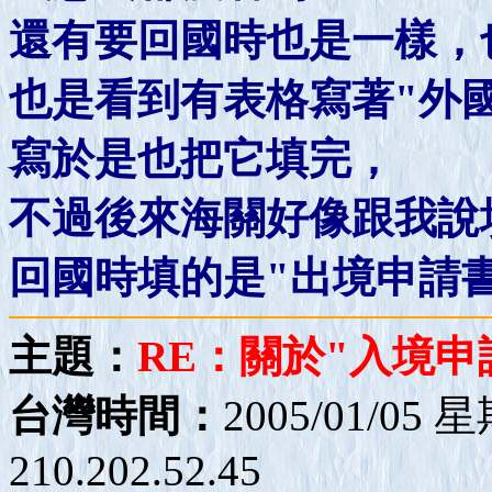
還有要回國時也是一樣，
也是看到有表格寫著"外
寫於是也把它填完，
不過後來海關好像跟我說填其中
回國時填的是"出境申請書"
主題：
RE：關於"入境申
台灣時間：
2005/01/05 
210.202.52.45