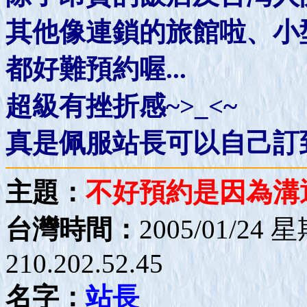
其他像連鎖的旅館啦、小
都好難預約喔...
超級有挫折感~>_<~
真是佩服站長可以自己訂到
主題：
不好預約是因為溝
台灣時間：
2005/01/24 
210.202.52.45
名字：
站長