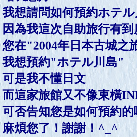
我想請問如何預約ホテル
因為我這次自助旅行有到
您在"2004年日本古城
我想預約"ホテル川島"
可是我不懂日文
而這家旅館又不像東橫I
可否告知您是如何預約的
麻煩您了！謝謝！^_^