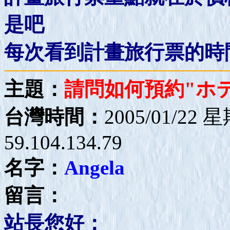
是吧
每次看到計畫旅行票的時
主題：
請問如何預約"ホテ
台灣時間：
2005/01/22 
59.104.134.79
名字：
Angela
留言：
站長您好：