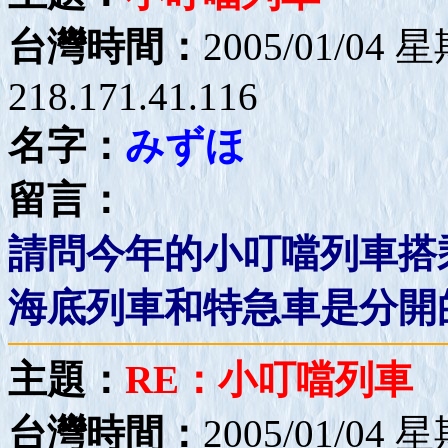
台灣時間：
2005/01/04 
218.171.41.116
名字：
みずほ
留言：
請問今年的小叮噹列車搭乘
海底列車和特急車是分開的
主題：
RE：小叮噹列車
台灣時間：
2005/01/04 