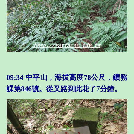
09:34 中平山，海拔高度78公尺，鑛務
課第846號。從叉路到此花了7分鐘。