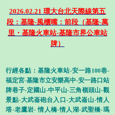
2026.02.21 環大台北天際線第五
段：基隆-風櫃嘴：前段（基隆-萬
里・基隆火車站-基隆市界公車站
牌）
行經各點：基隆火車站-安一路100巷-
福定宮-基隆市立安樂高中-安一路口站
牌巷子-定國山-中平山-三角嶺頭山-觀
景點-大武崙砲台入口-大武崙山-情人
塔-老鷹岩- 情人橋-情人湖-武聖橋-瑪