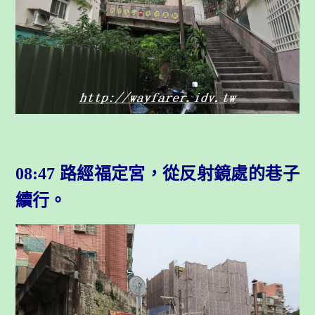
08:47 路經福定宮，從反射鏡處的巷子
續行。