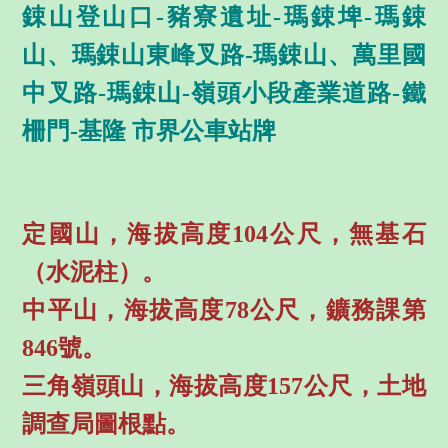
鋉山登山口-豬寮遺址-瑪鋉埤-瑪鋉
山、瑪鋉山東峰叉路-瑪鋉山、萬里國
中叉路-瑪鋉山-嶺頭小段產業道路-鐵
柵門-基隆 市界公車站牌
定國山，海拔高度104公尺，無基石
（水泥柱）。
中平山，海拔高度78公尺，鑛務課第
846號。
三角嶺頭山，海拔高度157公尺，土地
調查局圖根點。