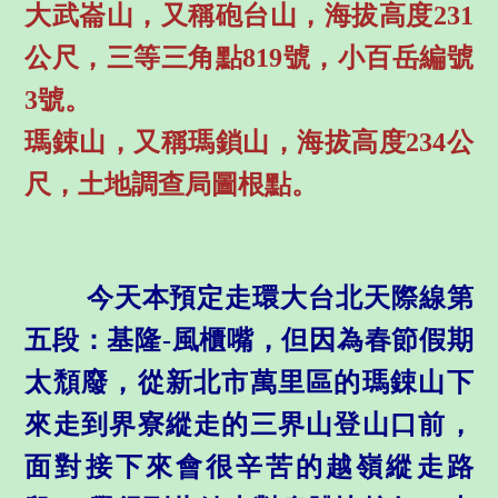
大武崙山，又稱砲台山，海拔高度231
公尺，三等三角點819號，小百岳編號
3號。
瑪鋉山，又稱瑪鎖山，海拔高度234公
尺，土地調查局圖根點。
今天本預定走環大台北天際線第
五段：基隆-風櫃嘴，但因為春節假期
太頹廢，從新北市萬里區的瑪鋉山下
來走到界寮縱走的三界山登山口前，
面對接下來會很辛苦的越嶺縱走路