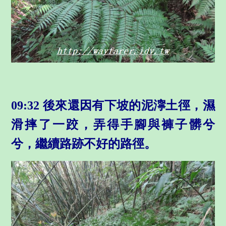
09:32 後來還因有下坡的泥濘土徑，濕
滑摔了一跤，弄得手腳與褲子髒兮
兮，繼續路跡不好的路徑。