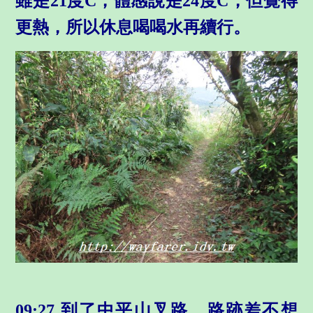
雖是21度C，體感說是24度C，但覺得
更熱，所以休息喝喝水再續行。
09:27 到了中平山叉路，路跡差不想