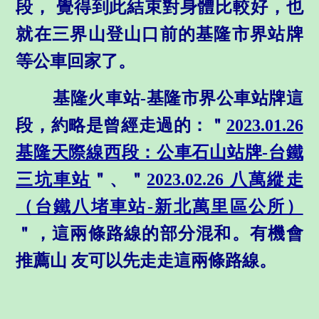
段， 覺得到此結束對身體比較好，也
就在
三界山登山口前的
基隆市界站牌
等公車回家了。
基隆火車站-基隆市界公車站牌這
段，約略是曾經走過的：＂
2023.01.26
基隆天際線西段：公車石山站牌-台鐵
三坑車站
＂、＂
2023.02.26 八萬縱走
（台鐵八堵車站-新北萬里區公所）
＂，這兩條路線的部分混和。有機會
推薦山 友可以先走走這兩條路線
。