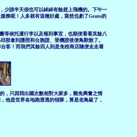
，少請半天假也可以綽綽有餘趕上飛機的。下午一
務呢！人多就有這種好處，當然也虧了Geans的
櫃臺等候托運行李以及報到事宜，也順便看看其餘八
小邱那拿到護照和台胞證、登機證後便鳥獸散了。
們，標準台客！而我們其餘四人則是免稅商店隨便走走看
愉快的，只因我出國次數相對大家多，難免興奮之情
錯，他是世界各地跑透透的領隊，算是老鳥級了，