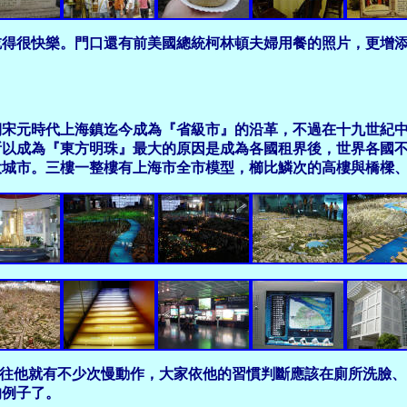
吃得很快樂。門口還有前美國總統柯林頓夫婦用餐的照片，更增
宋元時代上海鎮迄今成為『省級市』的沿革，不過在十九世紀中
所以成為『東方明珠』最大的原因是成為各國租界後，世界各國
大城市。三樓一整樓有上海市全市模型，櫛比鱗次的高樓與橋樑
，由於以往他就有不少次慢動作，大家依他的習慣判斷應該在廁所洗
的例子了。