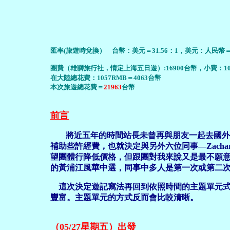
匯率(旅遊時兌換） 台幣：美元＝31.56：1，美元：人民幣＝1
團費（雄獅旅行社，
情定上海五日遊
）:16900台幣，小費：1
在大陸總花費：1057RMB＝4063台幣
本次旅遊總花費＝
21963
台幣
前言
將近五年的時間站長未曾再與朋友一起去國外
補助些許經費，也就決定與另外六位同事—Zachary、
望團體行降低價格，但跟團對我來說又是最不願意
的黃浦江風華中選，同事中多人是第一次或第二
這次決定遊記寫法再回到依照時間的主題單元式
豐富。主題單元的方式反而會比較清晰。
（05/27星期五）出發