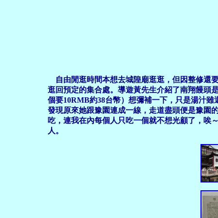
自由閒逛時間本想去城隍廟逛逛，但因整修還要
逛回預定的集合處。導遊黃先生介紹了南翔饅頭
個要10RMB約38台幣）想彌補一下，只是湯汁雖
發現原來她跟豫園連成一線，走道盡頭便是豫園的
吃，連我在內每個人只吃一個就不想光顧了，唉～真
人。