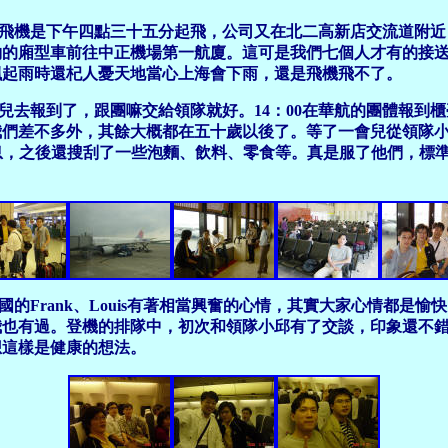
飛機是下午四點三十五分起飛，公司又在北二高新店交流道附近
的廂型車前往中正機場第一航廈。這可是我們七個人才有的接送服
飄起雨時還杞人憂天地當心上海會下雨，還是飛機飛不了。
兒去報到了，跟團嘛交給領隊就好。14：00在華航的團體報到
我們差不多外，其餘大概都在五十歲以後了。等了一會兒從領隊
跑到貴賓室去休息，之後還搜刮了一些泡麵、飲料、零食等。真是服了他
的Frank、Louis有著相當興奮的心情，其實大家心情都是
我也有過。登機的排隊中，初次和領隊小邱有了交談，印象還不
想這樣是健康的想法。