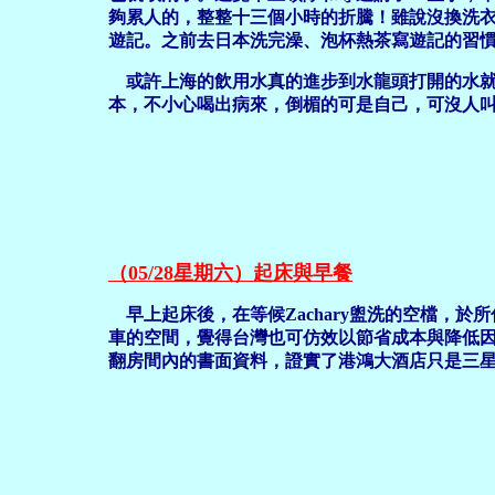
夠累人的，整整十三個小時的折騰！雖說沒換洗衣
遊記。之前去日本洗完澡、泡杯熱茶寫遊記的習慣
或許上海的飲用水真的進步到水龍頭打開的水就
本，不小心喝出病來，倒楣的可是自己，可沒人
（05/28星期六）起床與早餐
早上起床後，在等候Zachary盥洗的空檔，
車的空間，覺得台灣也可仿效以節省成本與降低
翻房間內的書面資料，證實了港鴻大酒店只是三