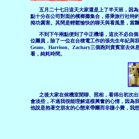
五月二十七日這天大家還是上了半天班，因為
點十分在公司對面的檳榔攤集合，搭乘旅行社特約
拗功厲害。其間是輕鬆愉快的聊天與看風景，當
不到下午兩點便到了中正機場，這次不必自個
位團員，除了一位在台積電工作的張先生年紀與
Geans、Harrison、Zachary三個
看，純耗時間。
之後大家在候機室閒聊、照相，看得出初次出國
會淡些，不過我很能理解這樣興奮的心情，因為
他說是抱著交朋友的心態來帶團而非賺小費，我