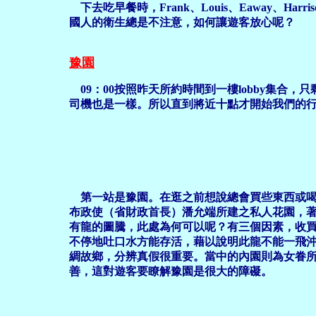
下去吃早餐時，Frank、Louis、Eaway、H
國人的衛生總是不注意，如何讓遊客放心呢？
豫園
09：00按照昨天所約時間到一樓lobby集合，只剩
司機也是一樣。所以直到將近十點才開始我們的
第一站是豫園。在逛之前想說總會買些東西或
布政使（省財政首長）潘允端所建之私人花園，
有龍的圖騰，此處為何可以呢？有三個因素，收
不停地吐口水方能存活，藉以說明此龍不能一飛
綢故鄉，分辨真假很重要。當中的內園則為女眷
善，這對遊客要瞭解豫園是很大的障礙。