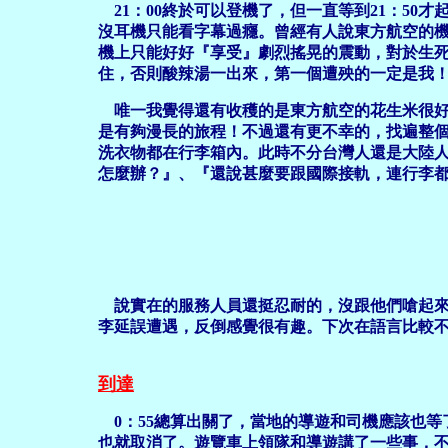
21：00終於可以登機了，但一直等到21：5
沒耳機只能看字幕過癮。曾經有人說東方航空的
機上只能好好『享受』劇烈搖晃的震動，對於生死
住，否則酸辣湯一出來，第一個遭殃的一定是我
唯一我覺得還有收穫的是東方航空的花生米很好吃
是有夠漫長的旅程！不過還有更不幸的，找遍整
洗衣物都在行李箱內。此時不分台灣人還是大陸
怎麼辦？』、『還說甚麼要跟國際接軌，連行李
說實在的服務人員還挺忍耐的，沒跟他們嗆起來
李延誤遭遇，反倒感覺很有趣。下次在語言比較
到達
0：55總算出關了，當地的導遊和司機應該也等
也就取消了。遊覽車上領隊和導遊講了一些事，不過