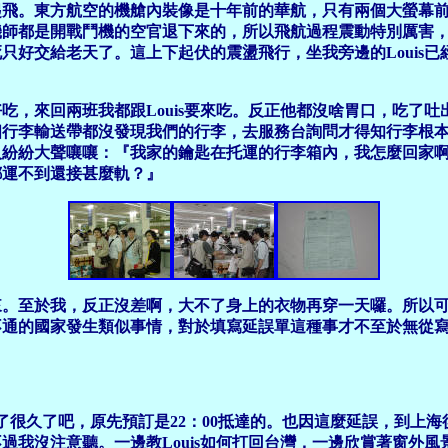
0才起飛。東方航空的機艙內裝像是十年前的華航，只有兩個大螢
機師都是開戰鬥機的空官退下來的，所以飛航過程震動特別厲害
只好交給老天了。這上下起伏的震盪飛行，坐我旁邊的Louis
！
，來回兩班我都跟Louis要來吃。反正他都沒啥胃口，吃了吐出
個行李輸送帶都沒發現我們的行李，去服務台詢問才得知行李根
人紛紛大聲嚷嚷：『我家的鑰匙在托運的行李箱內，我怎麼回家
都運不到還接甚麼軌？』
。至於我，反正沒差啊，大不了身上的衣物再穿一天囉。所以可
不通的國家發生類似事情，對於填寫延誤單這種事才不至於無從
了很久了吧，原先預訂是22：00抵達的。也因這麼延誤，到上
我沒注意聽。一邊教Louis如何打回台灣，一邊欣賞著窗外風景