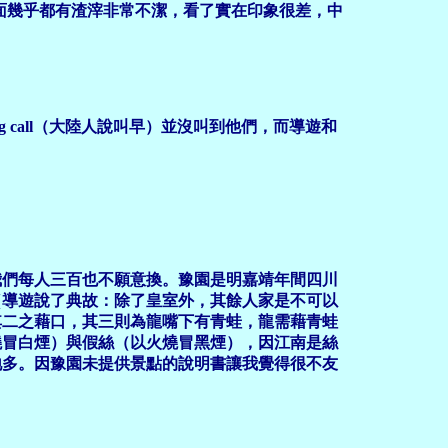
卻多，桌面幾乎都有渣滓非常不潔，看了實在印象很差，中
ng call（大陸人說叫早）並沒叫到他們，而導遊和
我們每人三百也不願意換。豫園是明嘉靖年間四川
（導遊說了典故：除了皇室外，其餘人家是不可以
其二之藉口，其三則為龍嘴下有青蛙，龍需藉青蛙
燒冒白煙）與假絲（以火燒冒黑煙），因江南是絲
地多。
因豫園未提供景點的說明書讓我覺得很不友