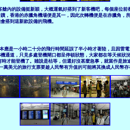
03，客艙內的設備挺新穎，大概運氣好搭到了新客機吧，每個座位
奇蹟，香港的赤臘角機場便是其一，因此次轉機便是在赤臘角，
機會搭到這新款設備的飛機。
本應是一小時二十分的飛行時間延誤了半小時才著陸，且因雷電
入轉機通道，只見多處登機閘口都呈停頓狀態，大家都在等天候狀
不知何時才能登機了。雖說是枯等，但還好沒甚麼急事，就當作是
帶了一萬美元的旅行支票要趁人民幣有升值的可能將其換成人民幣