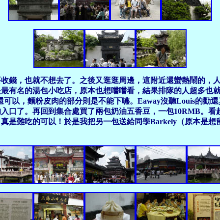
收錢，也就不想去了。之後又逛逛周邊，這附近還蠻熱鬧的，人
是最有名的湯包小吃店，原本也想嚐嚐看，結果排隊的人超多也
還可以，麵粉皮肉的部分則是不能下嚥。Eaway沒聽Louis
入口了。再回到集合處買了兩包奶油五香豆，一包10RMB。看
是難吃的可以！於是我把另一包送給同學Barkely（原本是