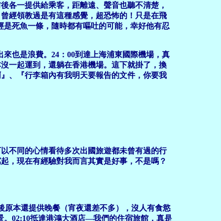
幕前後各一提供給乘客，距離遠、聲音也聽不清楚，
，曾經領教過是有這種感覺，超恐怖的！只是在飛
已經是死魚一條，隨時都有嘔吐的可能，幸好他有忍
來也是浪費。24：00到達上海浦東國際機場，真
本沒一起運到，還躺在香港機場。這下就掛了，換
啊』、『行李箱內有我明天要報告的文件，你要我
以不同的心情看待多次出國旅遊都未曾有過的行
寫起，現在有經驗對我而言其實是好事，不是嗎？
海後原本還提供晚餐（宵夜還差不多），沒人有食慾
。02:10抵達港鴻大酒店—我們的住宿旅館，真是