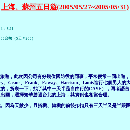
上海、蘇州五日遊(2005/05/27~2005/05/31)
：8.21
000台幣（5天＊200）
旅遊，此次因公司有好幾位國防役的同事，平常便常一同出遊，
Geans、Frank、Eaway、Harrison、Louis進行
的，折衷一下，找了其中一天半是自由行的CASE），再者語
次出國，選擇繁華勝過台北的上海，其實倒也相當合理。
。因為天數少，且搭機、轉機的前後扣扣只有三天半又是半跟團