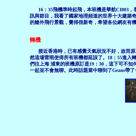
16：35飛機準時起飛，本班機是華航CI8
訊與節目，我看了國家地理頻道的世界十大建築
的艙外飛行景觀，覺得很新奇，希望各位網友有
轉機
接近香港時，已有感覺天氣狀況不好，故而原
然這場雷雨使得所有班機都延誤了。18：55進
們往上海 浦東的班機原訂是19：30，這下可
一起並不會無聊。此時話題當中聊到了Geans