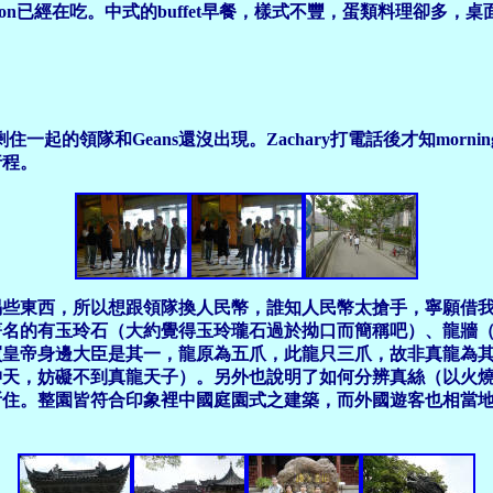
arrison已經在吃。中式的buffet早餐，樣式不豐，蛋類料理
住一起的領隊和Geans還沒出現。Zachary打電話後才知morni
行程。
喝些東西，所以想跟領隊換人民幣，誰知人民幣太搶手，寧願借
著名的有玉玲石（大約覺得玉玲瓏石過於拗口而簡稱吧）、龍牆
買皇帝身邊大臣是其一，龍原為五爪，此龍只三爪，故非真龍為
沖天，妨礙不到真龍天子）。另外也說明了如何分辨真絲（以火
所住。整園皆符合印象裡中國庭園式之建築，而外國遊客也相當