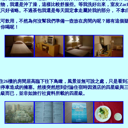
物，我還是沖了澡，這樣比較舒服些。等我洗好出來，室友Zach
只好省略。不過茶包我還是每天固定拿走屬於我的部分， 不拿
可飲用，不然為何沒幫我們準備一壺放在房間內呢？雖有這個疑
叫你喝呢！
於所住26樓的房間居高臨下往下鳥瞰，風景並無可說之處，只是看
因停車造成的擁塞。然後突然想到討論住宿時因酒店的四星級與
星級而已，並非如旅行社資料所載的四星級。