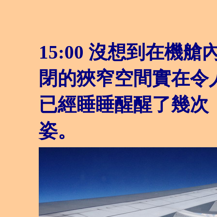
15:00
沒想到在機艙
閉的狹窄空間實在令
已經睡睡醒醒了幾次
姿。