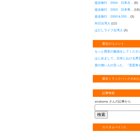
徒歩旅行 2004 日本古...
(9)
徒歩旅行 2003 日本青...
(18)
徒歩旅行 2000＆200...
(3)
向日台湾人
(12)
はだしライフ台湾人
(3)
最近のコメント
もっと歴史の勉強をしてくださ
はじめまして。日本における男女
昔の偉い人の言った、『意思有る
最近トラックバックされた
記事検索
anakama さんの記事から
カスタムぺイン1