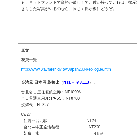
もしネットフレンドで資料が欲しくて、僕が持っていれば、掲示
きりした写真がいるのなら、同じく掲示板にどうぞ。
原文：
花費一覽
http://www.wayfarer.idv.tw/Japan2004/epilogue.htm
台湾元-日本円 為替比
（
NT1 = ￥3.113
）：
台北名古屋往復航空券：NT10906
７日普通車用JR PASS：NT8700
洗濯代：NT327
09/27
住處～台北駅 NT24
台北～中正空港往復 NT220
朝食、水 NT59