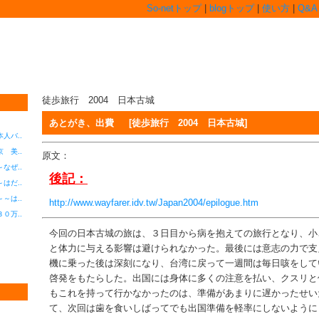
So-netトップ
|
blogトップ
|
使い方
|
Q&A
やに手を入れただけのボポモフォもできないドシロー
徒歩旅行 2004 日本古城
あとがき、出費
[徒歩旅行 2004 日本古城]
人バ..
 美..
原文：
なぜ..
後記：
はだ..
～は..
http://www.wayfarer.idv.tw/Japan2004/epilogue.htm
０万..
今回の日本古城の旅は、３日目から病を抱えての旅行となり、小
と体力に与える影響は避けられなかった。最後には意志の力で支
機に乗った後は深刻になり、台湾に戻って一週間は毎日咳をして
啓発をもたらした。出国には身体に多くの注意を払い、クスリと
もこれを持って行かなかったのは、準備があまりに遅かったせい
て、次回は歯を食いしばってでも出国準備を軽率にしないように