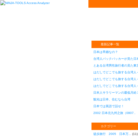
overseas
excite翻訳にあやふ
トによる単なるメモ。
最新記事一覧
日本は早婚なの？
台湾人バックパッカーが見た日本
とある台湾男性旅行者の見た東京
はだしでどこでも旅する台湾人～
はだしでどこでも旅する台湾人～
はだしでどこでも旅する台湾人～
日本人サラリーマンの最低月給３
観光は日本、住むなら台湾
日本では英語で話せ！
2002 日本北九州之旅（0807..
カテゴリー
徒歩旅行 2005 日本万...
(11)