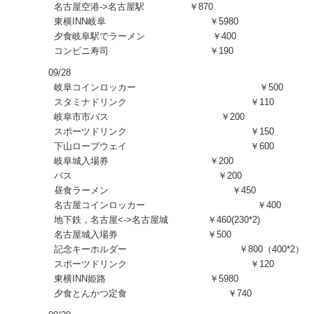
名古屋空港->名古屋駅 ￥870
東横INN岐阜 ￥5980
夕食岐阜駅でラーメン ￥400
コンビニ寿司 ￥190
09/28
岐阜コインロッカー ￥500
スタミナドリンク ￥110
岐阜市市バス ￥200
スポーツドリンク ￥150
下山ロープウェイ ￥600
岐阜城入場券 ￥200
バス ￥200
昼食ラーメン ￥450
名古屋コインロッカー ￥400
地下鉄，名古屋<->名古屋城 ￥460(230*2)
名古屋城入場券 ￥500
記念キーホルダー ￥800（400*2）
スポーツドリンク ￥120
東横INN姫路 ￥5980
夕食とんかつ定食 ￥740