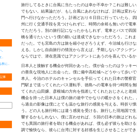
旅行してるときに台風に当たったのは幸か不幸か？これは難しい
でもない。結果論だが、もし台風にあわなければ、計画は変わら
門へ行けなかっただろう。計画どおり６日目に行っていたら、四
州に行く交通手段を見つけられずに、時間の余裕も無いので電車
てただろう。別の旅行記になったかもしれず、電車とバスで四国
橋を通りたいという僕の願いは達成できなかっただろう。これま
だった。でも宮島の方は旅を縮小せざろうえず、今治城も行けな
える。しかし自由旅行の情況から言えば、予期しないアクシデン
い。
ならではで、潜在意識ではアクシデントにあうのを喜んでいるか
..
所に..
日本人と接触する機会が何回かあった。僕が会ったのはラッキー
の善良な現地人に出会った。僕に備中高松城へどうやって歩いて
記事
本人、今治のホテルのキャンセルを手伝ってくれた日本の警察官
門駅まで送ってくれたバス運転手、徳島への電車を待つ時間を無
てくれた山田嬢、彦根城の方向を指差してくれたおじさんと老婦
機会を持った日本人は僕の旅の途中でかなりの暖かさをくれた。
ら過去の影像は僕にとても温かな旅行の感覚を与える。時折り懐
う。どの人も旅行時には違う感覚を受ける。旅行した現地国で生
響するかもしれない。僕に言わせれば、５回の日本の旅はどれも
でも異国の旅行者を助ける機会があれば、僕も必ず彼らを助ける
調で愉快なら、彼らに台湾に対する好感を生じさせることができ