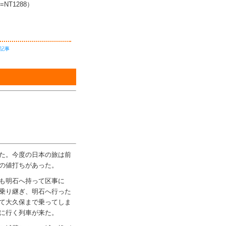
T1288）
記事
た。今度の日本の旅は前
の値打ちがあった。
も明石へ持って区事に
乗り継ぎ、明石へ行った
て大久保まで乗ってしま
に行く列車が来た。