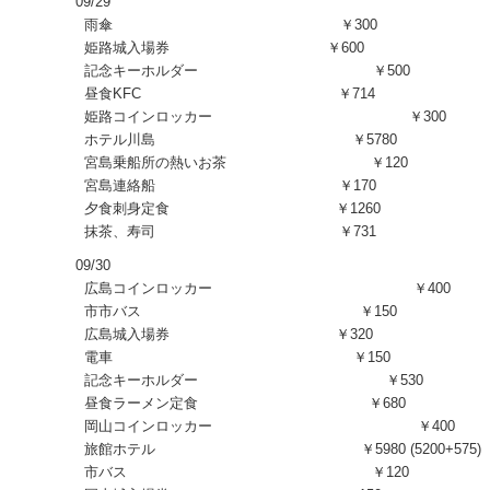
09/29
雨傘 ￥300
姫路城入場券 ￥600
記念キーホルダー ￥500
昼食KFC ￥714
姫路コインロッカー ￥300
ホテル川島 ￥5780
宮島乗船所の熱いお茶 ￥120
宮島連絡船 ￥170
夕食刺身定食 ￥1260
抹茶、寿司 ￥731
09/30
広島コインロッカー ￥400
市市バス ￥150
広島城入場券 ￥320
電車 ￥150
記念キーホルダー ￥530
昼食ラーメン定食 ￥680
岡山コインロッカー ￥400
旅館ホテル ￥5980 (5200+575)
市バス ￥120