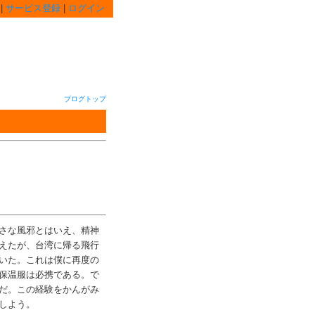
|
サービス登録
|
ログイン
ブログトップ
さな風邪とはいえ、精神
えたが、台湾に帰る飛行
いた。これは僕に再度の
保温服は必携である。で
だ。この経験をかんがみ
しよう。