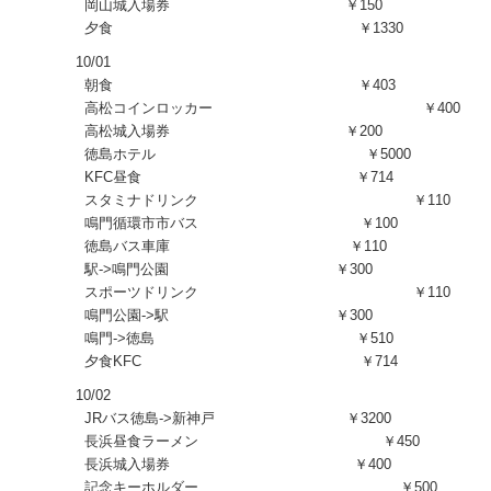
岡山城入場券 ￥150
夕食 ￥1330
10/01
朝食 ￥403
高松コインロッカー ￥400
高松城入場券 ￥200
徳島ホテル ￥5000
KFC昼食 ￥714
スタミナドリンク ￥110
鳴門循環市市バス ￥100
徳島バス車庫 ￥110
駅->鳴門公園 ￥300
スポーツドリンク ￥110
鳴門公園->駅 ￥300
鳴門->徳島 ￥510
夕食KFC ￥714
10/02
JRバス徳島->新神戸 ￥3200
長浜昼食ラーメン ￥450
長浜城入場券 ￥400
記念キーホルダー ￥500