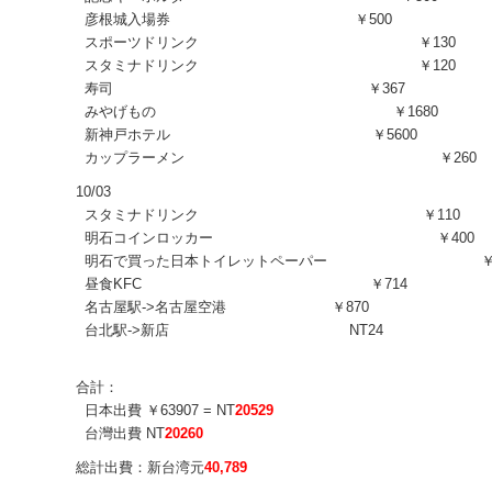
彦根城入場券 ￥500
スポーツドリンク ￥130
スタミナドリンク ￥120
寿司 ￥367
みやげもの ￥1680
新神戸ホテル ￥5600
カップラーメン ￥260
10/03
スタミナドリンク ￥110
明石コインロッカー ￥400
明石で買った日本トイレットペーパー ￥1
昼食KFC ￥714
名古屋駅->名古屋空港 ￥870
台北駅->新店 NT24
合計：
日本出費 ￥63907 = NT
20529
台灣出費 NT
20260
総計出費：新台湾元
40,789