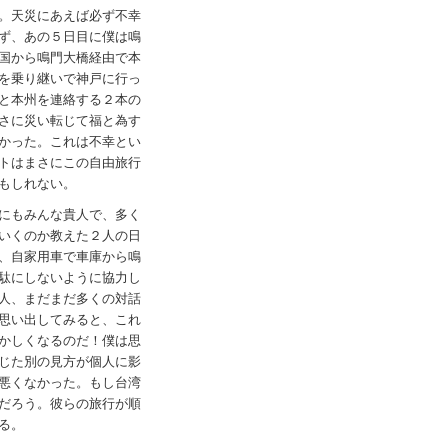
。天災にあえば必ず不幸
ず、あの５日目に僕は鳴
国から鳴門大橋経由で本
を乗り継いで神戸に行っ
と本州を連絡する２本の
さに災い転じて福と為す
かった。これは不幸とい
トはまさにこの自由旅行
もしれない。
にもみんな貴人で、多く
いくのか教えた２人の日
、自家用車で車庫から鳴
駄にしないように協力し
人、まだまだ多くの対話
思い出してみると、これ
かしくなるのだ！僕は思
じた別の見方が個人に影
悪くなかった。もし台湾
だろう。彼らの旅行が順
る。