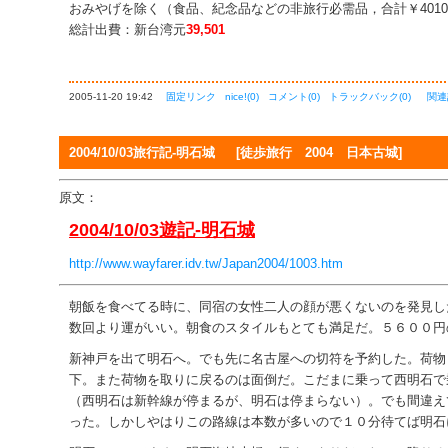
おみやげを除く（食品、紀念品などの非旅行必需品，合計￥4010=N
総計出費：新台湾元
39,501
2005-11-20 19:42
固定リンク
nice!(0)
コメント(0)
トラックバック(0)
関連
2004/10/03旅行記-明石城
[徒歩旅行 2004 日本古城]
原文：
2004/10/03遊記-明石城
http://www.wayfarer.idv.tw/Japan2004/1003.htm
朝飯を食べてる時に、同宿の女性二人の顔が悪くないのを発見し
数回より運がいい。朝食のスタイルもとても満足だ。５６００円
新神戸を出て明石へ。でも先に名古屋への切符を予約した。荷物
下。また荷物を取りに戻るのは面倒だ。こだまに乗って西明石で
（西明石は新幹線が停まるが、明石は停まらない）。でも間違え
った。しかしやはりこの路線は本数が多いので１０分待てば明石